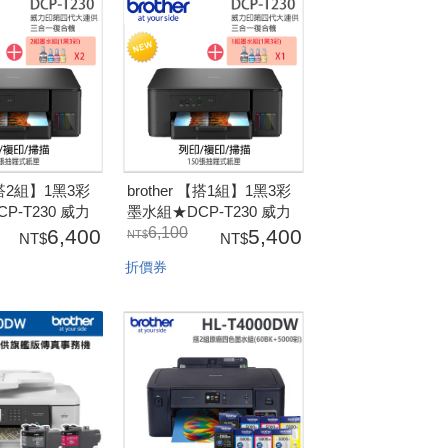
 【搭2組】1黑3彩
brother 【搭1組】1黑3彩
P-T230 威力
墨水組★DCP-T230 威力
合一複合機(隨
印大連供三合一複合機(隨
6,100
6,400
5,400
黑3彩墨水組)
機內已附1黑3彩墨水組)
折價券