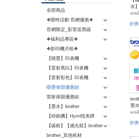
水】
全部商品
力
商用
❖限時活動 官網優惠❖
折價
面列
官網限定_彩雷送黑碳
描)J
❖福利品專區❖
固五
❖影印機月租❖
【噴墨】印表機
【雷射黑白】印表機
【雷射彩色】印表機
噴墨保固優惠組
雷射保固優惠組
br
墨水
【墨水】brother
第
【碎紙機】Hymi恆美牌
面無
折價
列印
【碳粉】【感光鼓】brother
固
brother_其他耗材