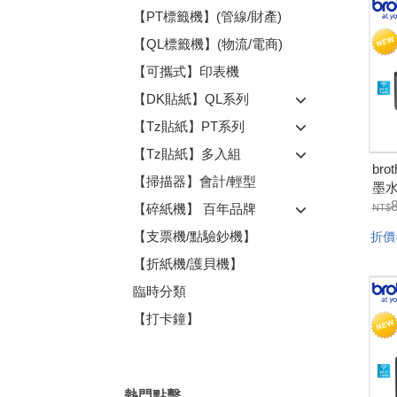
【PT標籤機】(管線/財產)
【QL標籤機】(物流/電商)
【可攜式】印表機
【DK貼紙】QL系列
【Tz貼紙】PT系列
【Tz貼紙】多入組
br
【掃描器】會計/輕型
墨水
力
【碎紙機】 百年品牌
(隨
【支票機/點驗鈔機】
折價
組)
【折紙機/護貝機】
臨時分類
【打卡鐘】
熱門點擊