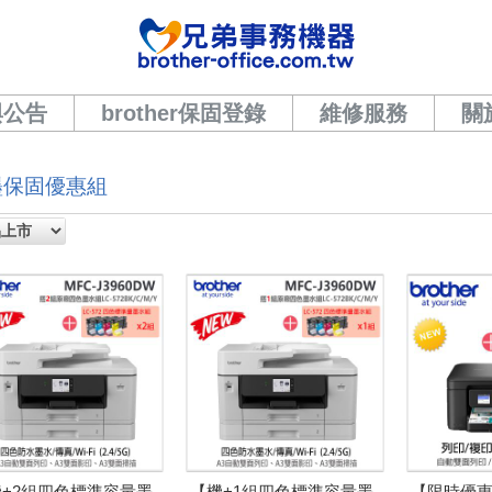
與公告
brother保固登錄
維修服務
關
墨保固優惠組
+2組四色標準容量墨
【機+1組四色標準容量墨
【限時優惠】 