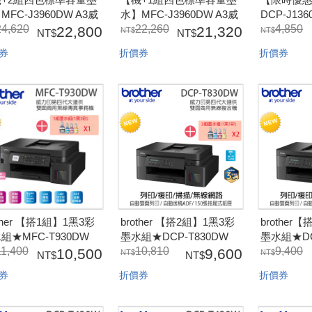
MFC-J3960DW A3威
水】MFC-J3960DW A3威
DCP-J13
印輕連供旗艦版雙紙匣
24,620
力印輕連供旗艦版雙紙匣
22,260
組】1黑3
4,850
22,800
21,320
網路傳真事務機(A3雙
商用網路傳真事務機(A3雙
Lite六
券
折價券
折價券
印/雙面影印/雙面掃
面列印/雙面影印/雙面掃
(雙面列印/
3960DW+LC572BK/C/M/Y*2(保
描)J3960DW+LC572BK/C/M/Y(保
保固
年)
固五年)
other 【搭1組】1黑3彩
brother 【搭2組】1黑3彩
brother
組★MFC-T930DW
墨水組★DCP-T830DW
墨水組★DC
四代威力印連續供墨雙
11,400
第四代威力印連續供墨雙
10,810
第四代威
9,400
10,500
9,600
線五合一複合機(雙面
面無線五合一複合機(雙面
面無線五合
券
折價券
折價券
/複印/掃描/傳真)_保
列印/複印/掃描)(隨機內已
列印/複印/
三年
附2黑3彩墨水組)
附2黑3彩墨