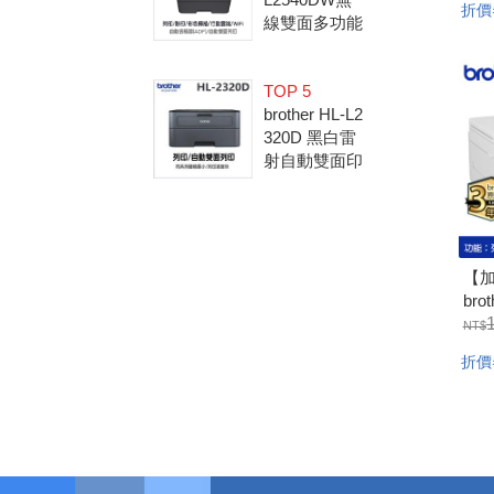
折價
LC
線雙面多功能
黑白雷射複合
機 (無傳真)
TOP 5
(隨機內已附2
brother HL-L2
600張原廠碳
320D 黑白雷
粉匣)
射自動雙面印
表機(隨機內
已附2600張
原廠碳粉匣)
【
bro
連
傳
折價
J45