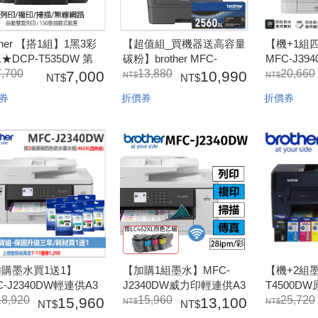
other 【搭1組】1黑3彩
【超值組_買機器送高容量
【機+1組
★DCP-T535DW 第
碳粉】brother MFC-
MFC-J39
代威力印連續供墨雙面
7,700
L2885DW 商務無線多功
13,880
多功噴墨
20,660
7,000
10,990
五合一複合機(雙面列
能黑白雷射複合機【三年
年】J3940
券
折價券
折價券
複印/掃描)(隨機內已附
保固】(列印/掃描/複印/傳
*1
3彩墨水組)
真) 2885+TN2560XL
購墨水買1送1】
【加購1組墨水】MFC-
【機+2組墨
C-J2340DW輕連供A3
J2340DW威力印輕連供A3
T4500D
用網路傳真事務機【保
18,920
商用網路傳真事務機【保
15,960
複合機【
25,720
15,960
13,100
組】 ( J2340 +
固三年組】 ( J2340 +
(T4500