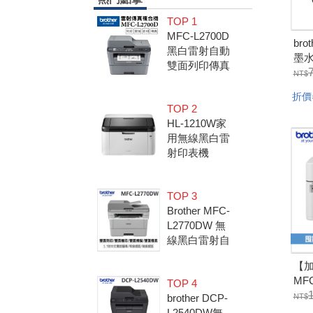
TOP 1
MFC-L2700D
br
黑白雷射自動
墨水
雙面列印傳真
四
複合機 (隨機
無線
內已附2600
折價
印/
TOP 2
張原廠碳粉
2黑
HL-1210W家
匣)
用無線黑白雷
射印表機
TOP 3
Brother MFC-
L2770DW 無
線黑白雷射自
動雙面複合機
【加
(全雙面影印/
MF
TOP 4
列印/傳真/掃
商
brother DCP-
描)
固三年
L2540DW無