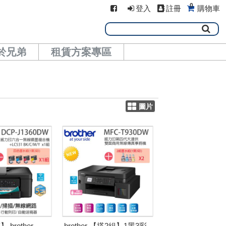
0
登入
註冊
購物車
於兄弟
租賃方案專區
圖片
brother
brother 【搭2組】1黑3彩