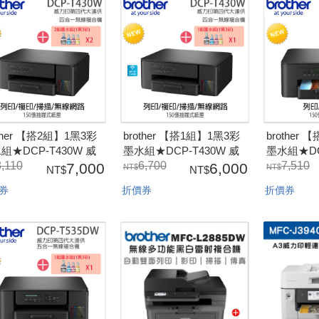
other 【搭2組】1黑3彩
brother 【搭1組】1黑3彩
brother
組★DCP-T430W 威
墨水組★DCP-T430W 威
墨水組★DC
印大連供三合一複合機
8,110
力印大連供三合一複合機
6,700
印大連供三
7,510
7,000
6,000
機內已附1黑3彩墨水
(隨機內已附1黑3彩墨水
機內已附1
券
折價券
折價券
組)