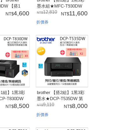
60DW 【搭1
墨水組★MFC-T930DW
彩墨水威力印
第四代威力印連續供墨雙
12,810
4,600
11,600
合一無線噴墨複合機
面無線五合一複合機(雙面
折價券
複印/掃描)五年
列印/複印/掃描/傳真)_保
固三年
【搭1組】1黑3彩
brother 【搭2組】1黑3彩
P-T830DW
墨水★DCP-T535DW 第
力印連續供墨雙
四代威力印連續供墨雙面
9,110
8,500
8,000
一複合機(雙面
無線五合一複合機(雙面列
折價券
掃描)(隨機內已
印/複印/掃描)(隨機內已附
水組)
2黑3彩墨水組)