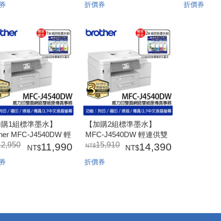
券
折價券
折價券
462XL四色*2組)
LC462XL四色*1組)
+BT60BK
*2組)
加購1組標準墨水】
【加購2組標準墨水】
ther MFC-J4540DW 輕
MFC-J4540DW 輕連供雙
供商用雙面網路雙紙匣
12,950
面網路雙紙匣傳真事務機
15,910
11,990
14,390
真事務機
【J4540+LC-456四色X2
券
折價券
40+LC456X1組4色
組】