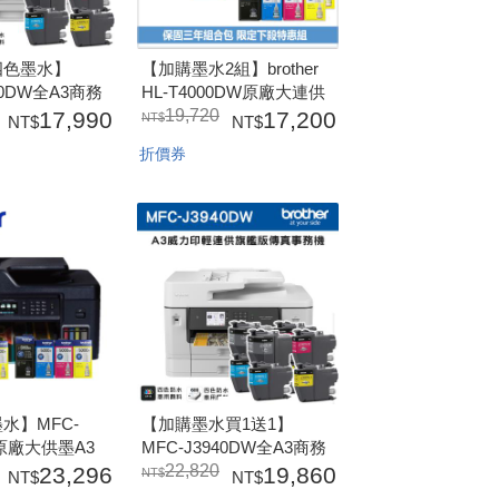
四色墨水】
【加購墨水2組】brother
40DW全A3商務
HL-T4000DW原廠大連供
複合機【保固三
墨A3印表機
19,720
17,990
17,200
+LC462XL四色
(HL4000+BT60BK/5000CYM
折價券
墨水X2組)
水】MFC-
【加購墨水買1送1】
W原廠大供墨A3
MFC-J3940DW全A3商務
保固三年組】
多功噴墨複合機【保固三
22,820
23,296
19,860
年】J3940+LC462XL四色