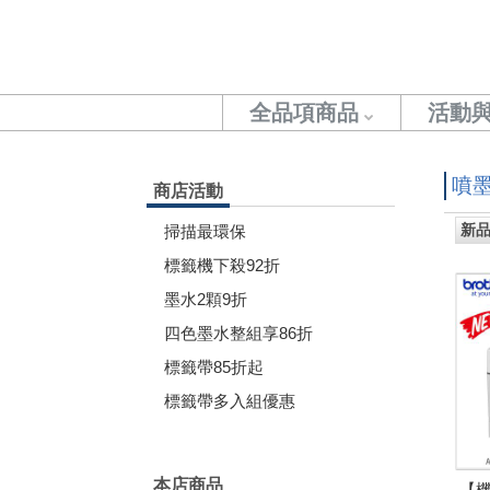
全品項商品
活動
噴
商店活動
掃描最環保
標籤機下殺92折
墨水2顆9折
四色墨水整組享86折
標籤帶85折起
標籤帶多入組優惠
本店商品
【機