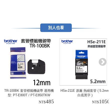
別人也看
TR-100BK 套管標籤機碳帶 適用機
HSe-211E 原廠 熱縮套管 ( 5.2mm
型: PT-E800T / PT-E850TKW
白底黑字 )
485
1050