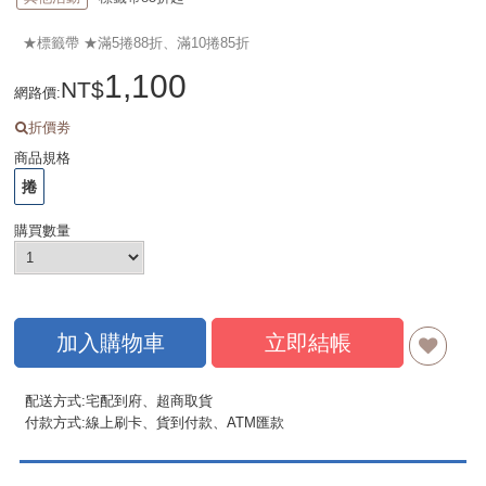
★標籤帶 ★滿5捲88折、滿10捲85折
1,100
網路價
:
折價劵
商品規格
捲
購買數量
加入購物車
立即結帳
配送方式:宅配到府、超商取貨
付款方式:線上刷卡、貨到付款、ATM匯款