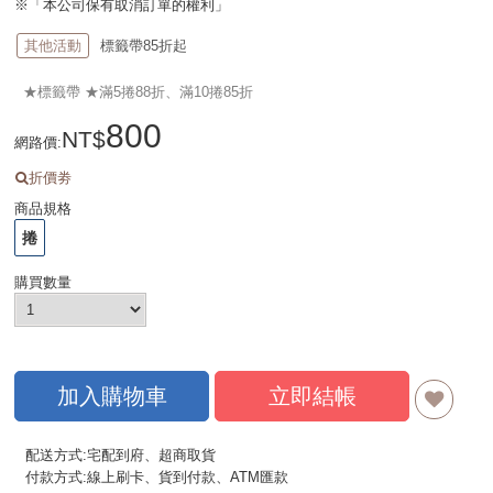
※「本公司保有取消訂單的權利」
其他活動
標籤帶85折起
★標籤帶 ★滿5捲88折、滿10捲85折
800
網路價
:
折價劵
商品規格
捲
購買數量
加入購物車
立即結帳
配送方式:宅配到府、超商取貨
付款方式:線上刷卡、貨到付款、ATM匯款