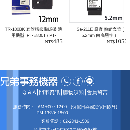
TR-100BK 套管標籤機碳帶 適
HSe-211E 原廠 熱縮套管 (
用機型: PT-E800T / PT-
5.2mm 白底黑字 )
485
1050
E850TKW
Q & A
門市資訊
購物須知
會員留言
服務時間：
AM9:00 ~12:00
(例假日與國定假日除外)
PM 13:30~18:00
客服電話：02-2341-1596
台北市中正區仁愛路二段98號7樓