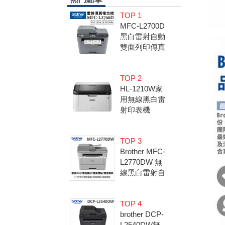
TOP 1
MFC-L2700D
黑白雷射自動
雙面列印傳真
複合機 (隨機
內已附2600
TOP 2
張原廠碳粉
HL-1210W家
匣)
用無線黑白雷
射印表機
TOP 3
Brother MFC-
L2770DW 無
線黑白雷射自
動雙面複合機
(全雙面影印/
TOP 4
列印/傳真/掃
brother DCP-
描)
L2540DW無