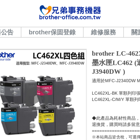
與公告
brother保固登錄
維修服務
關
brother LC-
墨水匣LC462 (
J3940DW )
適用於MFC-J2340DW M
LC462XL-BK 單顆列印張
LC462XL-C/M/Y 單顆列
◆此產品為耗材性商品
退換貨，購買時請多留
===================
※本站商品皆含稅，可選