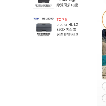
線雙面多功能
黑白雷射複合
機 (無傳真)
TOP 5
(隨機內已附2
brother HL-L2
600張原廠碳
320D 黑白雷
粉匣)
射自動雙面印
表機(隨機內
已附2600張
原廠碳粉匣)