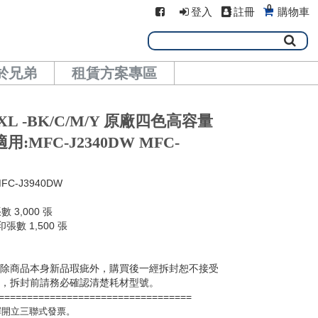
0
登入
註冊
購物車
於兄弟
租賃方案專區
462XL -BK/C/M/Y 原廠四色高容量
適用:MFC-J2340DW MFC-
FC-J3940DW
數 3,000 張
印張數 1,500 張
，除商品本身新品瑕疵外，購買後一經拆封恕不接受
意，拆封前請務必確認清楚耗材型號。
==================================
擇開立三聯式發票。