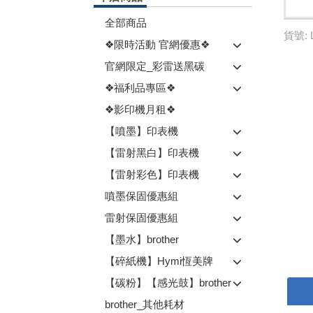
全部商品
貨號: 
❖限時活動 官網優惠❖
官網限定_彩雷送黑碳
❖福利品專區❖
❖影印機月租❖
【噴墨】印表機
【雷射黑白】印表機
【雷射彩色】印表機
噴墨保固優惠組
雷射保固優惠組
【墨水】brother
【碎紙機】Hymi恆美牌
【碳粉】【感光鼓】brother
brother_其他耗材