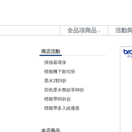
全品項商品
活動
商店活動
掃描最環保
標籤機下殺92折
墨水2顆9折
四色墨水整組享86折
標籤帶85折起
標籤帶多入組優惠
本店商品