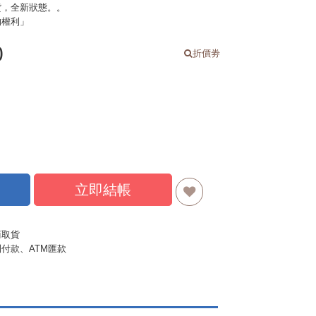
貨，全新狀態。。
的權利」
0
折價劵
立即結帳
商取貨
付款、ATM匯款