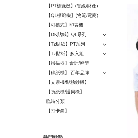
【PT標籤機】(管線/財產)
【QL標籤機】(物流/電商)
【可攜式】印表機
【DK貼紙】QL系列
【Tz貼紙】PT系列
【Tz貼紙】多入組
【掃描器】會計/輕型
【碎紙機】 百年品牌
【支票機/點驗鈔機】
【折紙機/護貝機】
臨時分類
【打卡鐘】
熱門點擊