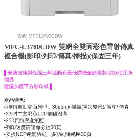
貨號: MFCL3780CDW
MFC-L3780CDW 雙網全雙面彩色雷射傳真
複合機(影印/列印/傳真/掃描)(保固三年)
▌安裝服務與保固三年活動有最低購機金額限制 如欲使用折
價券
建議加購下方影印紙 ▌
產品特色:
•列印(自動雙面列印，30ppm)/ 掃描(單次雙掃)/ 複印/ 傳真
•3.5吋中文彩色LCD觸碰螢幕
•250頁防塵進紙匣
•列印速度高達每分鐘30頁
•支援NCF連網功能、多功能進紙匣30頁