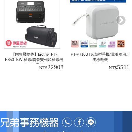
【贈專屬提袋】brother PT-
PT-P710BT智慧型手機/電腦兩用玩
E850TKW 標籤/套管雙列印標籤機
美標籤機
(有鍵盤)
22908
5511