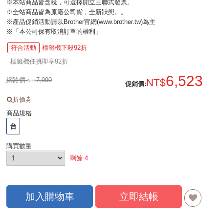
※本站商品皆含稅，可選擇開立三聯式發票。
※全站商品皆為原廠公司貨，全新狀態。。
※產品促銷活動請以Brother官網(www.brother.tw)為主
※「本公司保有取消訂單的權利」
符合活動
標籤機下殺92折
標籤機任挑即享92折
6,523
網路價:
7,090
促銷價
:
折價劵
商品規格
台
購買數量
剩餘:
4
加入購物車
立即結帳