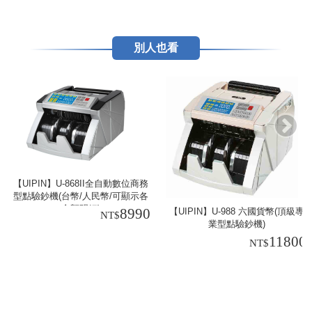
別人也看
【UIPIN】U-868II全自動數位商務
型點驗鈔機(台幣/人民幣/可顯示各
金額明細)
8990
【UIPIN】U-988 六國貨幣(頂級專
業型點驗鈔機)
11800