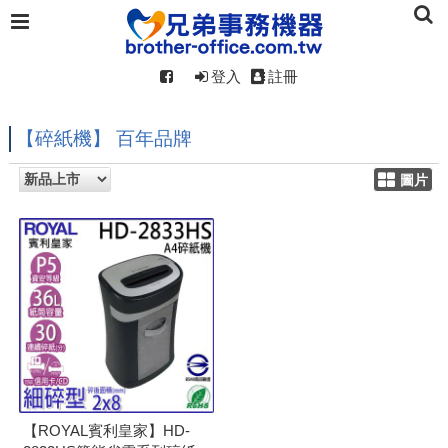
登入
註冊
【碎紙機】 百年品牌
圖片
【ROYAL賓利皇家】HD-