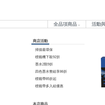
全品項商品
活動
商店活動
掃描最環保
標籤機下殺92折
墨水2顆9折
四色墨水整組享86折
標籤帶85折起
標籤帶多入組優惠
本店商品