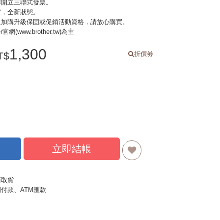
擇開立三聯式發票。
貨，全新狀態。
之加購升級保固或促銷活動資格，請放心購買。
(www.brother.tw)為主
1,300
折價劵
立即結帳
商取貨
付款、ATM匯款