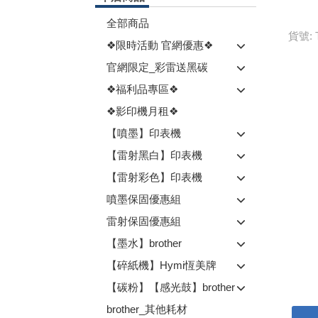
全部商品
貨號: 
❖限時活動 官網優惠❖
官網限定_彩雷送黑碳
❖福利品專區❖
❖影印機月租❖
【噴墨】印表機
【雷射黑白】印表機
【雷射彩色】印表機
噴墨保固優惠組
雷射保固優惠組
【墨水】brother
【碎紙機】Hymi恆美牌
【碳粉】【感光鼓】brother
brother_其他耗材