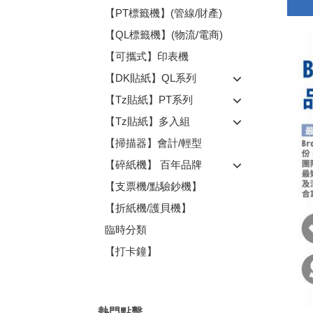
【PT標籤機】(管線/財產)
【QL標籤機】(物流/電商)
【可攜式】印表機
【DK貼紙】QL系列
【Tz貼紙】PT系列
【Tz貼紙】多入組
【掃描器】會計/輕型
【碎紙機】 百年品牌
【支票機/點驗鈔機】
【折紙機/護貝機】
臨時分類
【打卡鐘】
熱門點擊