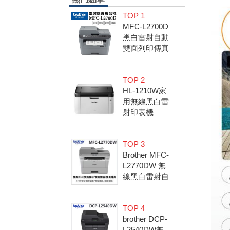
TOP 1
MFC-L2700D
黑白雷射自動
雙面列印傳真
複合機 (隨機
內已附2600
TOP 2
張原廠碳粉
HL-1210W家
匣)
用無線黑白雷
射印表機
TOP 3
Brother MFC-
L2770DW 無
線黑白雷射自
動雙面複合機
(全雙面影印/
TOP 4
列印/傳真/掃
brother DCP-
描)
L2540DW無