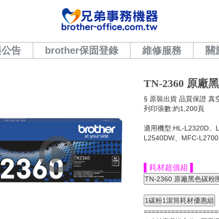
與公告
brother保固登錄
維修服務
關
TN-2360 原
§ 原裝出貨 品質保證 真
列印張數:約1,200頁
適用機型:HL-L2320D、L
L2540DW、MFC-L270
▌耗材超值組 ▌
===================