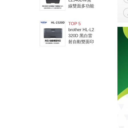
線雙面多功能
黑白雷射複合
機 (無傳真)
TOP 5
(隨機內已附2
brother HL-L2
600張原廠碳
320D 黑白雷
粉匣)
射自動雙面印
表機(隨機內
已附2600張
原廠碳粉匣)