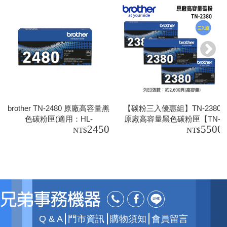
brother TN-2480 原廠高容量黑
【碳粉三入優惠組】TN-2380
色碳粉匣(適用：HL-
原廠高容量黑色碳粉匣【TN-
2450
5500
L2375DW、MFC-
2380*3】tn2380
L2715DW、、MFC-
L2750DW、MFC-L2770DW)
Q & A
門市資訊
購物須知
會員留言