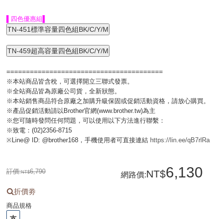
▌四色優惠組▌
========================================
※本站商品皆含稅，可選擇開立三聯式發票。
※全站商品皆為原廠公司貨，全新狀態。
※本站銷售商品符合原廠之加購升級保固或促銷活動資格，請放心購買。
※產品促銷活動請以Brother官網(www.brother.tw)為主
※您可隨時發問任何問題，可以使用以下方法進行聯繫：
※致電：(02)2356-8715
※Line@ ID: @brother168，手機使用者可直接連結
https://lin.ee/qB7rlRa
6,130
訂價:
6,790
網路價
:
折價劵
商品規格
支