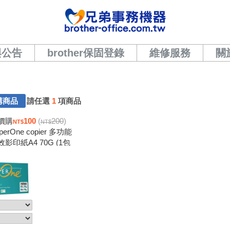
與公告
brother保固登錄
維修服務
關
購商品
請任選
1
項商品
價購
100
(
200
)
perOne copier 多功能
效影印紙A4 70G (1包
0張)