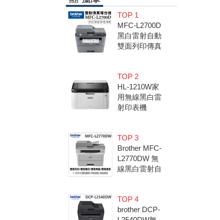
TOP 1
MFC-L2700D
黑白雷射自動
雙面列印傳真
複合機 (隨機
內已附2600
TOP 2
張原廠碳粉
HL-1210W家
匣)
用無線黑白雷
射印表機
TOP 3
Brother MFC-
L2770DW 無
線黑白雷射自
動雙面複合機
(全雙面影印/
TOP 4
列印/傳真/掃
brother DCP-
描)
L2540DW無