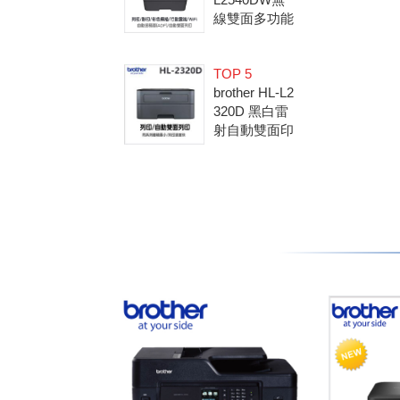
線雙面多功能
黑白雷射複合
機 (無傳真)
TOP 5
(隨機內已附2
brother HL-L2
600張原廠碳
320D 黑白雷
粉匣)
射自動雙面印
表機(隨機內
已附2600張
原廠碳粉匣)