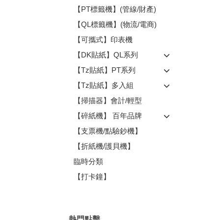
【PT標籤機】(管線/財產)
【QL標籤機】(物流/電商)
【可攜式】印表機
【DK貼紙】QL系列
【Tz貼紙】PT系列
【Tz貼紙】多入組
【掃描器】會計/輕型
【碎紙機】 百年品牌
【支票機/點驗鈔機】
【折紙機/護貝機】
臨時分類
【打卡鐘】
熱門點擊