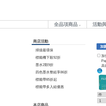
全品項商品
活動
商店活動
加
掃描最環保
加
標籤機下殺92折
Pa
墨水2顆9折
高
50
四色墨水整組享86折
標籤帶85折起
標籤帶多入組優惠
本店商品