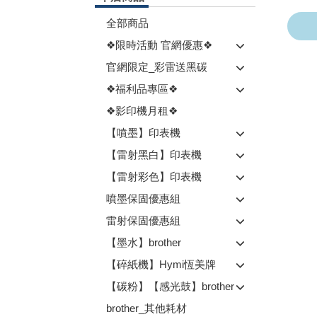
全部商品
❖限時活動 官網優惠❖
官網限定_彩雷送黑碳
❖福利品專區❖
❖影印機月租❖
【噴墨】印表機
【雷射黑白】印表機
【雷射彩色】印表機
噴墨保固優惠組
雷射保固優惠組
【墨水】brother
【碎紙機】Hymi恆美牌
【碳粉】【感光鼓】brother
brother_其他耗材