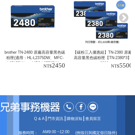
brother TN-2480 原廠高容量黑色碳
【碳粉三入優惠組】TN-2380 原廠
粉匣(適用：HL-L2375DW、MFC-
高容量黑色碳粉匣【TN-2380*3】
L2715DW、、MFC-L2750DW、
tn2380
2450
5500
MFC-L2770DW)
Q & A
門市資訊
購物須知
會員留言
AM9:00 ~12:00
服務時間：
(例假日與國定假日除外)